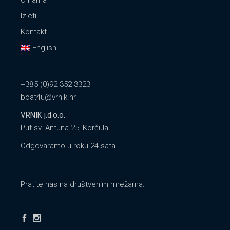
Izleti
Kontakt
English
+385 (0)92 352 3323
boat4u@vrnik.hr
VRNIK j.d.o.o.
Put sv. Antuna 25, Korčula
Odgovaramo u roku 24 sata.
Pratite nas na društvenim mrežama: